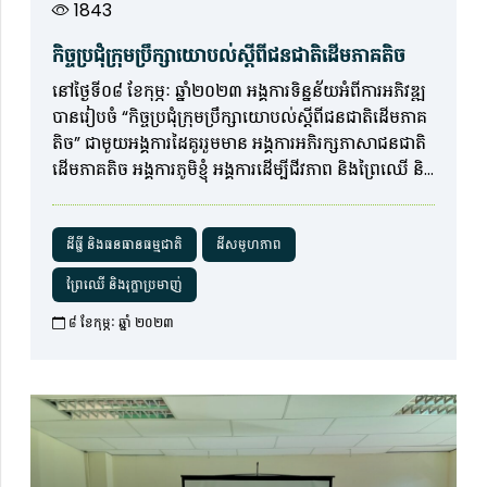
1843
កិច្ចប្រជុំក្រុមប្រឹក្សាយោបល់ស្តីពីជនជាតិដើមភាគតិច
នៅថ្ងៃទី០៨ ខែកុម្ភៈ ឆ្នាំ២០២៣ អង្គការទិន្នន័យអំពីការអភិវឌ្ឍ
បានរៀបចំ “កិច្ចប្រជុំក្រុមប្រឹក្សាយោបល់ស្តីពីជនជាតិដើមភាគ
តិច” ជាមួយអង្គការដៃគូររួមមាន អង្គការអភិរក្សភាសាជនជាតិ
ដើមភាគតិច អង្គការភូមិខ្ញុំ អង្គការដើម្បីជីវភាព និងព្រៃឈើ និង
សមាគមយុវជនជនជាតិដើមភាគតិចកម្ពុជា ព្រមទាំងអង្គការ
សុខភាពគ្រួសារអន្តរជាតិ ដើម្បីកំណត់បញ្ហាប្រឈម
សកម្មភាព ក៏ដូចជាពិភាក្សាអំពីតួនាទីរបស់ក្រុមប្រឹក្សា និងការ
ដីធ្លី និងធនធានធម្មជាតិ
ដីសមូហភាព
ដាក់បញ្ចូលសមាជិកថ្មី។ គម្រោងនេះត្រូវបានគាំទ្រមូលនិធិ
ព្រៃឈើ និងរុក្ខាប្រមាញ់
ដោយទីភ្នាក់ងារសហរដ្ឋអាមេរិកសម្រាប់ការអភិវឌ្ឍអន្តរជាតិ
(USAID) តាមរយៈអង្គការសុខភាពគ្រួសារអន្តរជាតិ (FHI
៨ ខែកុម្ភៈ ឆ្នាំ ២០២៣​
360) ក្រោមមូលនិធិសម្រាប់ចង្កោមអង្គការសង្គមស៊ីវិល
ពីគម្រោងគាំទ្រអង្គការសង្គមស៊ីវិល (CSS)។