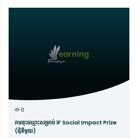
កើតឡើងជាពីរដំណាក់កាល៖ ដំណាក់កាលទីមួយ (ដំណាក់
កាលទី ១) ឥឡូវនេះត្រូវបានបើកសម្រាប់ការដាក់ស្នើ
សំណើឯកត្តជន និងពហុប្រទេស ហើយដំណាក់កាលទីពីរ
(ដំណាក់កាលទី ២) នឹងបើកនៅពាក់កណ្តាលខែមិថុនា ឆ្នាំ
២០២៥ សម្រាប់សំណើរបស់អង្គភាពក្នុងតំបន់។
0
ការចុះឈ្មោះសម្រាប់ iF Social Impact Prize
(ជុំទីមួយ)