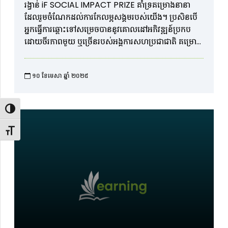
រង្វាន់ iF SOCIAL IMPACT PRIZE គាំទ្រគម្រោងនានា
ដែលរួមចំណែកដល់ការកែលម្អសង្គមរបស់យើង។ ប្រសិនបើ
អ្នកធ្វើការឆ្ពោះទៅសម្រេចបាននូវគោលដៅអភិវឌ្ឍន៍ប្រកប
ដោយចីរភាពមួយ ឬច្រើនរបស់អង្គការសហប្រជាជាតិ គម្រោង
របស់អ្នកមានសិទ្ធិក្នុងការចុំ។ គម្រោងសង្គមដែលត្រូវបានគាំទ្រ
ជាមួយនឹង iF SOCIAL IMPACT PRIZE ទទួលបានអត្ថ
១០ ខែមេសា ឆ្នាំ ២០២៥​
ប្រយោជន៍ពីនេះ៖ ទឹកប្រាក់ ១០០,០០០ អឺរ៉ូ ការបោះពុម្ពផ្សាយ
នៅលើគេហទំព័រ iF Design របស់យើង ពួកវានឹងត្រូវបាន
បង្ហាញដល់សហគមន៍រចនាសកល សាធារណជនដែលចាប់
Toggle High Contrast
អារម្មណ៍លើការរចនា និងប្រព័ន្ធផ្សព្វផ្សាយ។ គម្រោងដែលត្រូវ
បានជ្រើសរើសដោយគណៈវិនិច្ឆ័យទទួលបានវិញ្ញាបនបត្រអ្នក
Toggle Font size
ឈ្នះរៀងៗខ្លួន។