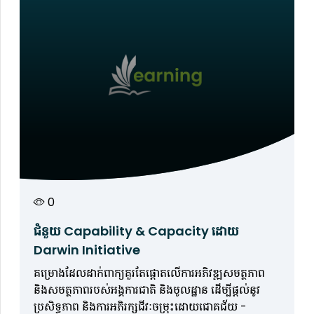
0
ជំនួយ Capability & Capacity ដោយ
Darwin Initiative
គម្រោងដែលដាក់ពាក្យគួរតែផ្តោតលើការអភិវឌ្ឍសមត្ថភាព
និងសមត្ថភាពរបស់អង្គការជាតិ និងមូលដ្ឋាន ដើម្បីផ្តល់នូវ
ប្រសិទ្ធភាព និងការអភិរក្សជីវៈចម្រុះដោយជោគជ័យ -