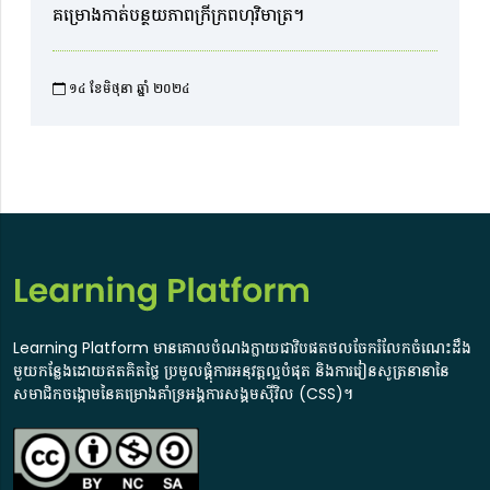
គម្រោងកាត់បន្ថយភាពក្រីក្រពហុវិមាត្រ។
១៤ ខែមិថុនា ឆ្នាំ ២០២៤​
Learning Platform មានគោលបំណងក្លាយជាវិបផតថលចែករំលែកចំណេះដឹង
មួយកន្លែងដោយឥតគិតថ្លៃ ប្រមូលផ្តុំការអនុវត្តល្អបំផុត និងការរៀនសូត្រនានានៃ
សមាជិកចង្កោមនៃគម្រោងគាំទ្រអង្គការសង្គមស៊ីវិល (CSS)។​