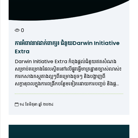
0
ការអំពាវនាវដាក់ពាក្យ៖ ជំនួយDarwin Initiative
Extra
Darwin Initiative Extra កំពុងផ្តល់ជំនួយឥតសំណង
សម្រាប់គម្រោងដែលស្ថិតនៅលើផ្លូវធ្វើមាត្រដ្ឋានច្បាស់លាស់៖
ការកសាងភស្តុតាងល្អៗពីគម្រោងតូចៗ និងបង្ហាញពី
សក្តានុពលក្នុងការពង្រីកបន្ថែមទៀតដោយការបញ្ចប់ និងផ្តល់
លទ្ធផលខ្លាំងសម្រាប់ការអភិរក្សជីវចម្រុះ និងការកាត់បន្ថយ
ភាពក្រីក្រពហុវិមាត្រ។
១៤ ខែមិថុនា ឆ្នាំ ២០២៤​