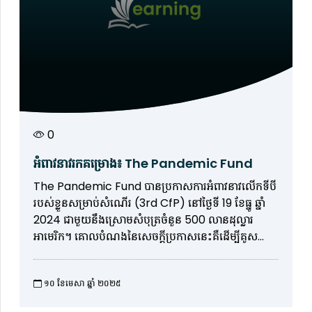
0
អំពាវនាវរកគម្រោង៖ The Pandemic Fund
The Pandemic Fund បានប្រកាសការអំពាវនាវលើកទីបី
របស់ខ្លួនសម្រាប់សំណើរ (3rd CfP) នៅថ្ងៃទី 19 ខែធ្នូ ឆ្នាំ
2024 ជាមួយនឹងស្រោមសំបុត្រចំនួន 500 លានដុល្លារ
អាមេរិក។ គោលបំណងនៃសេចក្តីប្រកាសនេះគឺដើម្បីគូស
បញ្ជាក់អំពីរចនាសម្ព័ន្ធនៃការអំពាវនាវ និងអនុញ្ញាតឱ្យបេក្ខជន
និងអ្នកទទួលផលសក្តានុពលនៃThe Pandemic Fund
១០ ខែមេសា ឆ្នាំ ២០២៥​
មានពេលវេលាគ្រប់គ្រាន់ដើម្បីចាប់ផ្តើមការរៀបចំ និងការ
ពិគ្រោះយោបល់។ ការដាក់ឱ្យដំណើរការ CfP លើកទី ៣ នឹង